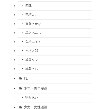
四隅
三栖よこ
東条さかな
星名あんじ
久松エイト
ぺそ太郎
鳩屋タマ
楢島さち
TL
少年・青年漫画
宇月あい
少女・女性漫画