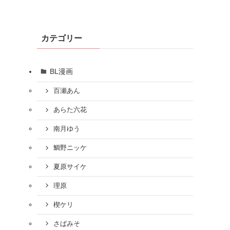
カテゴリー
BL漫画
百瀬あん
あらた六花
南月ゆう
鯛野ニッケ
夏原サイケ
理原
楔ケリ
さばみそ