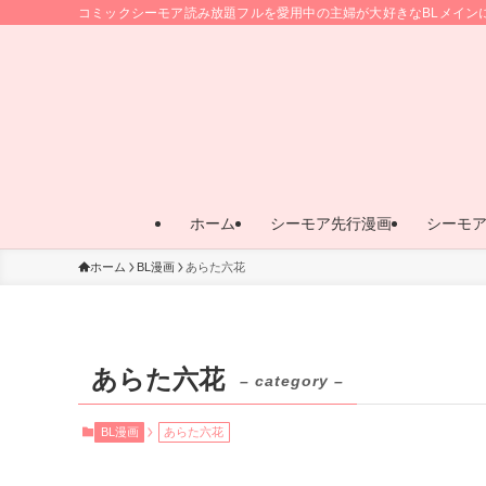
コミックシーモア読み放題フルを愛用中の主婦が大好きなBLメイン
ホーム
シーモア先行漫画
シーモ
ホーム
BL漫画
あらた六花
あらた六花
– category –
BL漫画
あらた六花