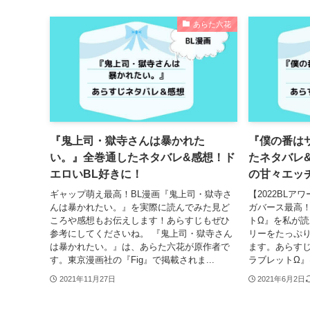
あらた六花
『鬼上司・獄寺さんは暴かれた
『僕の番は
い。』全巻通したネタバレ&感想！ド
たネタバレ
エロいBL好きに！
の甘々エッ
ギャップ萌え最高！BL漫画『鬼上司・獄寺さ
【2022BL
んは暴かれたい。』を実際に読んでみた見ど
ガバース最高！
ころや感想もお伝えします！あらすじもぜひ
トΩ』を私が
参考にしてくださいね。 『鬼上司・獄寺さん
リーをたっぷ
は暴かれたい。』は、あらた六花が原作者で
ます。あらすじ
す。東京漫画社の『Fig』で掲載されま...
ラブレットΩ』
2021年11月27日
2021年6月2日