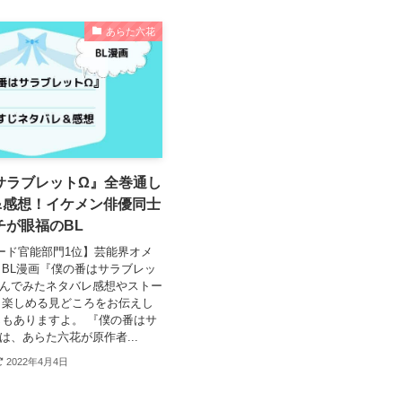
あらた六花
サラブレットΩ』全巻通し
&感想！イケメン俳優同士
チが眼福のBL
アワード官能部門1位】芸能界オメ
BL漫画『僕の番はサラブレッ
読んでみたネタバレ感想やストー
り楽しめる見どころをお伝えし
もありますよ。 『僕の番はサ
は、あらた六花が原作者...
2022年4月4日