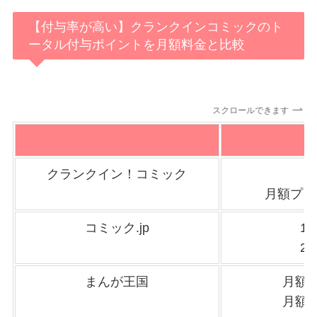
【付与率が高い】クランクインコミックのト
ータル付与ポイントを月額料金と比較
スクロールできます
クランクイン！コミック
月額プラ
コミック.jp
1
2
まんが王国
月額ま
月額ま