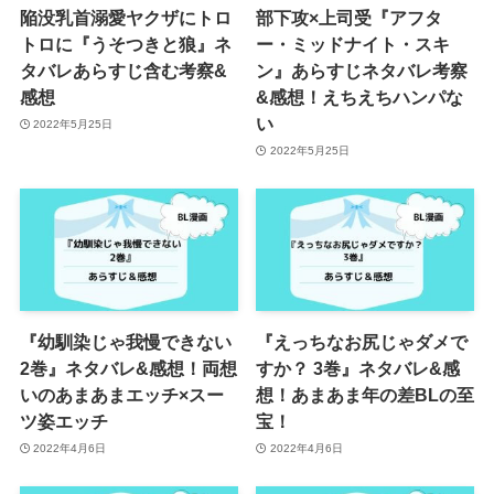
陥没乳首溺愛ヤクザにトロ
部下攻×上司受『アフタ
トロに『うそつきと狼』ネ
ー・ミッドナイト・スキ
タバレあらすじ含む考察&
ン』あらすじネタバレ考察
感想
&感想！えちえちハンパな
い
2022年5月25日
2022年5月25日
『幼馴染じゃ我慢できない
『えっちなお尻じゃダメで
2巻』ネタバレ&感想！両想
すか？ 3巻』ネタバレ&感
いのあまあまエッチ×スー
想！あまあま年の差BLの至
ツ姿エッチ
宝！
2022年4月6日
2022年4月6日