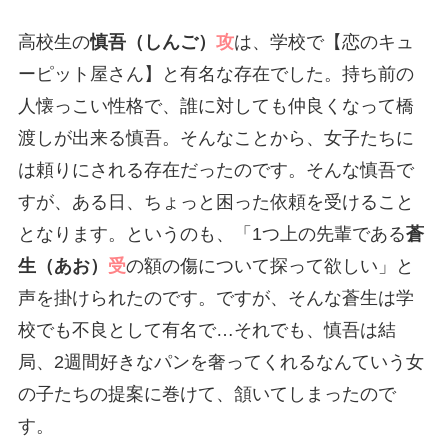
高校生の
慎吾（しんご）
攻
は、学校で【恋のキュ
ーピット屋さん】と有名な存在でした。持ち前の
人懐っこい性格で、誰に対しても仲良くなって橋
渡しが出来る慎吾。そんなことから、女子たちに
は頼りにされる存在だったのです。そんな慎吾で
すが、ある日、ちょっと困った依頼を受けること
となります。というのも、「1つ上の先輩である
蒼
生（あお）
受
の額の傷について探って欲しい」と
声を掛けられたのです。ですが、そんな蒼生は学
校でも不良として有名で…それでも、慎吾は結
局、2週間好きなパンを奢ってくれるなんていう女
の子たちの提案に巻けて、頷いてしまったので
す。