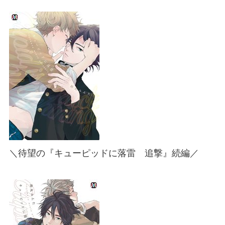
＼待望の『キューピッドに落雷 追撃』続編／