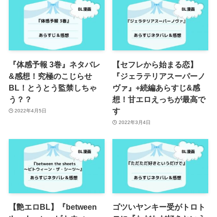
『体感予報 3巻』ネタバレ
【セフレから始まる恋】
&感想！究極のこじらせ
『ジェラテリアスーパーノ
BL！とうとう監禁しちゃ
ヴァ』+続編あらすじ&感
う？？
想！甘エロえっちが最高で
す
2022年4月5日
2022年3月4日
【艶エロBL】『between
ゴツいヤンキー受がトロト