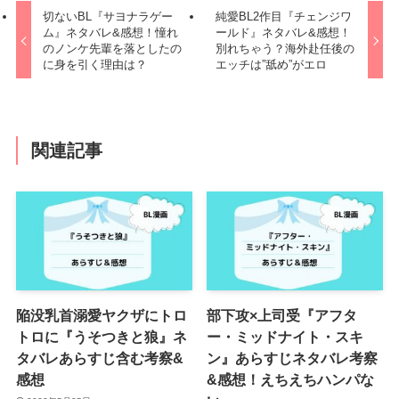
切ないBL『サヨナラゲー
純愛BL2作目『チェンジワ
ム』ネタバレ&感想！憧れ
ールド』ネタバレ&感想！
のノンケ先輩を落としたの
別れちゃう？海外赴任後の
に身を引く理由は？
エッチは”舐め”がエロ
関連記事
陥没乳首溺愛ヤクザにトロ
部下攻×上司受『アフタ
トロに『うそつきと狼』ネ
ー・ミッドナイト・スキ
タバレあらすじ含む考察&
ン』あらすじネタバレ考察
感想
&感想！えちえちハンパな