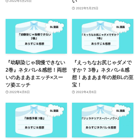
い
2022年5月25日
2022年5月25日
『幼馴染じゃ我慢できない
『えっちなお尻じゃダメで
2巻』ネタバレ&感想！両想
すか？ 3巻』ネタバレ&感
いのあまあまエッチ×スー
想！あまあま年の差BLの至
ツ姿エッチ
宝！
2022年4月6日
2022年4月6日