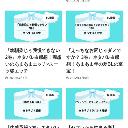
2022年5月25日
『幼馴染じゃ我慢できない
『えっちなお尻じゃダメで
2巻』ネタバレ&感想！両想
すか？ 3巻』ネタバレ&感
いのあまあまエッチ×スー
想！あまあま年の差BLの至
ツ姿エッチ
宝！
2022年4月6日
2022年4月6日
『体感予報 3巻』ネタバレ
【セフレから始まる恋】