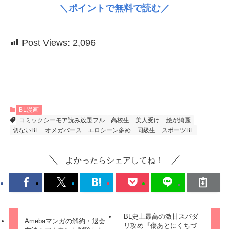
＼ポイントで無料で読む／
Post Views:
2,096
BL漫画
コミックシーモア読み放題フル
高校生
美人受け
絵が綺麗
切ないBL
オメガバース
エロシーン多め
同級生
スポーツBL
よかったらシェアしてね！
BL史上最高の激甘スパダ
Amebaマンガの解約・退会
リ攻め『傷あとにくちづ