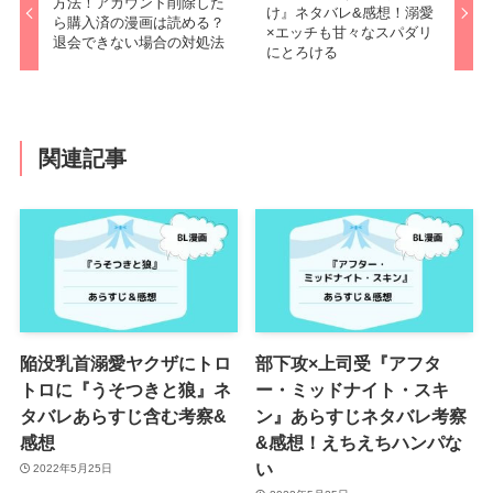
方法！アカウント削除した
け』ネタバレ&感想！溺愛
ら購入済の漫画は読める？
×エッチも甘々なスパダリ
退会できない場合の対処法
にとろける
関連記事
陥没乳首溺愛ヤクザにトロ
部下攻×上司受『アフタ
トロに『うそつきと狼』ネ
ー・ミッドナイト・スキ
タバレあらすじ含む考察&
ン』あらすじネタバレ考察
感想
&感想！えちえちハンパな
い
2022年5月25日