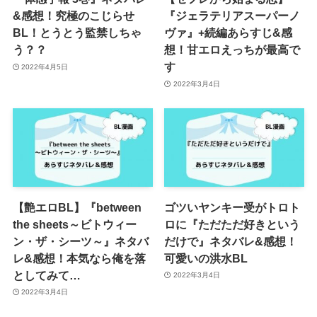
&感想！究極のこじらせ
『ジェラテリアスーパーノ
BL！とうとう監禁しちゃ
ヴァ』+続編あらすじ&感
う？？
想！甘エロえっちが最高で
す
2022年4月5日
2022年3月4日
【艶エロBL】『between
ゴツいヤンキー受がトロト
the sheets～ビトウィー
ロに『ただただ好きという
ン・ザ・シーツ～』ネタバ
だけで』ネタバレ&感想！
レ&感想！本気なら俺を落
可愛いの洪水BL
としてみて…
2022年3月4日
2022年3月4日