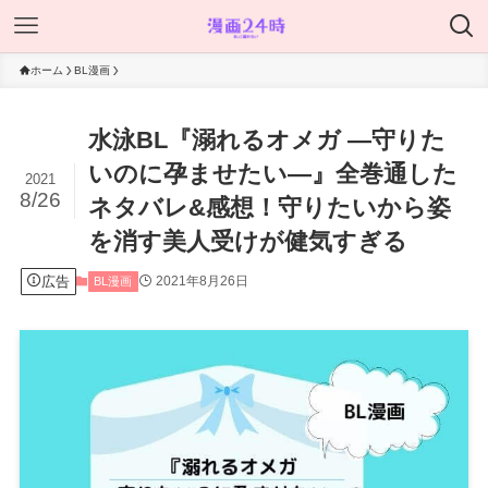
ホーム
BL漫画
水泳BL『溺れるオメガ ―守りた
いのに孕ませたい―』全巻通した
2021
8/26
ネタバレ&感想！守りたいから姿
を消す美人受けが健気すぎる
広告
2021年8月26日
BL漫画