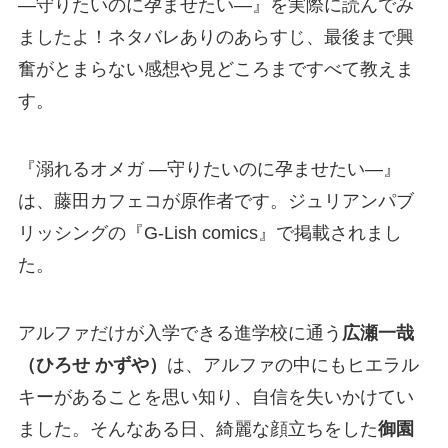
―守りたいのに孕ませたい―』を実際に読んでみ
ましたよ！ネタバレありのあらすじ、最後まで興
奮がとまらない感想や見どころまですべて教えま
す。
『溺れるオメガ ―守りたいのに孕ませたい―』
は、藤田カフェコが原作者です。ジュリアンパブ
リッシングの『G-Lish comics』で掲載されまし
た。
アルファだけが入学できる進学校に通う
広瀬一哉
（ひろせ かずや）
は、アルファの中にもヒエラル
キーがあることを思い知り、自信を失いかけてい
ました。そんなある日、綺麗な顔立ちをした
御園