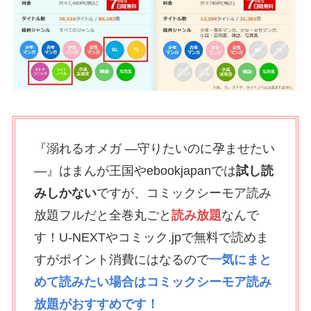
『溺れるオメガ ―守りたいのに孕ませたい
―』はまんが王国やebookjapanでは
試し読
みしかない
ですが、コミックシーモア読み
放題フルだと全巻丸ごと
読み放題
なんで
す！U-NEXTやコミック.jpで無料で読めま
すがポイント消費にはなるので
一気にまと
めて読みたい場合はコミックシーモア読み
放題がおすすめです！