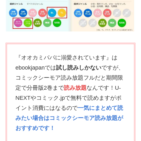
『オオカミパパに溺愛されています』は
ebookjapanでは
試し読みしかない
ですが、
コミックシーモア読み放題フルだと期間限
定で分冊版2巻まで
読み放題
なんです！U-
NEXTやコミック.jpで無料で読めますがポ
イント消費にはなるので
一気にまとめて読
みたい場合はコミックシーモア読み放題が
おすすめです！