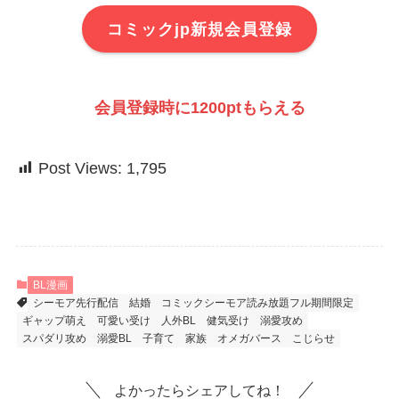
コミックjp新規会員登録
会員登録時に1200ptもらえる
Post Views:
1,795
BL漫画
シーモア先行配信
結婚
コミックシーモア読み放題フル期間限定
ギャップ萌え
可愛い受け
人外BL
健気受け
溺愛攻め
スパダリ攻め
溺愛BL
子育て
家族
オメガバース
こじらせ
よかったらシェアしてね！