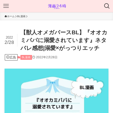
ホーム
BL漫画
【獣人オメガバースBL】『オオカ
2022
ミパパに溺愛されています』ネタ
2/28
バレ感想|溺愛×がっつりエッチ
広告
2022年2月28日
BL漫画