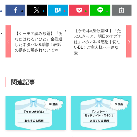
【ケモ耳×身分差BL】『た
【シーモア読み放題】『あ
ぶんきっと、明日のナズナ
なたはわるいひと』全巻通
は』ネタバレ&感想｜切な
したネタバレ&感想！表紙
いBL！ご主人様へ一途な
の儚さに騙されないでｗ
愛
関連記事