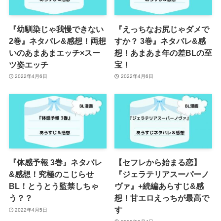
『幼馴染じゃ我慢できない
『えっちなお尻じゃダメで
2巻』ネタバレ&感想！両想
すか？ 3巻』ネタバレ&感
いのあまあまエッチ×スー
想！あまあま年の差BLの至
ツ姿エッチ
宝！
2022年4月6日
2022年4月6日
『体感予報 3巻』ネタバレ
【セフレから始まる恋】
&感想！究極のこじらせ
『ジェラテリアスーパーノ
BL！とうとう監禁しちゃ
ヴァ』+続編あらすじ&感
う？？
想！甘エロえっちが最高で
す
2022年4月5日