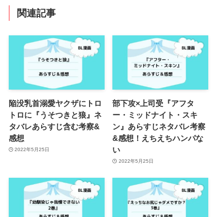
関連記事
陥没乳首溺愛ヤクザにトロ
部下攻×上司受『アフタ
トロに『うそつきと狼』ネ
ー・ミッドナイト・スキ
タバレあらすじ含む考察&
ン』あらすじネタバレ考察
感想
&感想！えちえちハンパな
い
2022年5月25日
2022年5月25日