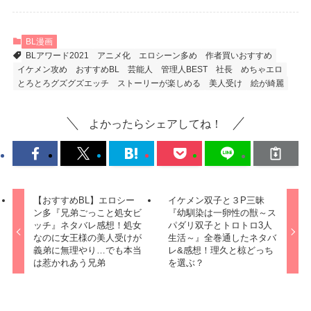
BL漫画
BLアワード2021
アニメ化
エロシーン多め
作者買いおすすめ
イケメン攻め
おすすめBL
芸能人
管理人BEST
社長
めちゃエロ
とろとろグズグズエッチ
ストーリーが楽しめる
美人受け
絵が綺麗
よかったらシェアしてね！
【おすすめBL】エロシー
イケメン双子と３P三昧
ン多『兄弟ごっこと処女ビ
『幼馴染は一卵性の獣～ス
ッチ』ネタバレ感想！処女
パダリ双子とトロトロ3人
なのに女王様の美人受けが
生活～』全巻通したネタバ
義弟に無理やり…でも本当
レ&感想！理久と椋どっち
は惹かれあう兄弟
を選ぶ？