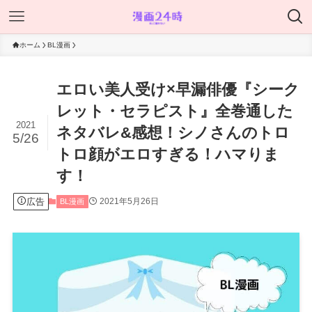
ホーム
BL漫画
エロい美人受け×早漏俳優『シーク
レット・セラピスト』全巻通した
2021
ネタバレ&感想！シノさんのトロ
5/26
トロ顔がエロすぎる！ハマりま
す！
広告
2021年5月26日
BL漫画