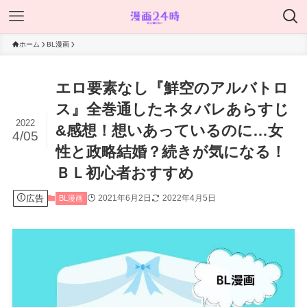
ホーム
BL漫画
エロ要素なし『鮮空のアルバトロ
ス』全巻通したネタバレあらすじ
2022
&感想！想いあっているのに…女
4/05
性と政略結婚？続きが気になる！
ＢＬ初心者おすすめ
広告
2021年6月2日
2022年4月5日
BL漫画