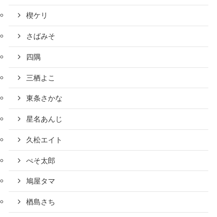
楔ケリ
さばみそ
四隅
三栖よこ
東条さかな
星名あんじ
久松エイト
ぺそ太郎
鳩屋タマ
楢島さち