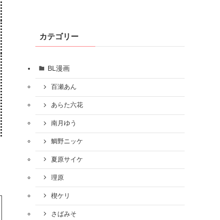
カテゴリー
BL漫画
百瀬あん
あらた六花
南月ゆう
鯛野ニッケ
夏原サイケ
理原
楔ケリ
さばみそ