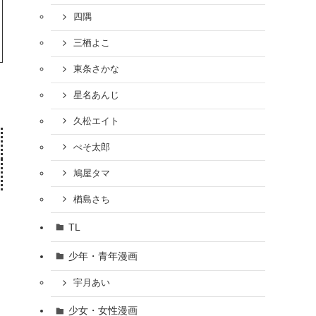
四隅
三栖よこ
東条さかな
星名あんじ
久松エイト
ぺそ太郎
鳩屋タマ
楢島さち
TL
少年・青年漫画
宇月あい
少女・女性漫画