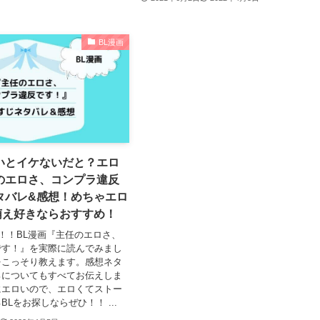
BL漫画
いとイケないだと？エロ
のエロさ、コンプラ違反
タバレ&感想！めちゃエロ
萌え好きならおすすめ！
％！！BL漫画『主任のエロさ、
です！』を実際に読んでみまし
をこっそり教えます。感想ネタ
ろについてもすべてお伝えしま
にエロいので、エロくてストー
Lをお探しならぜひ！！ ...