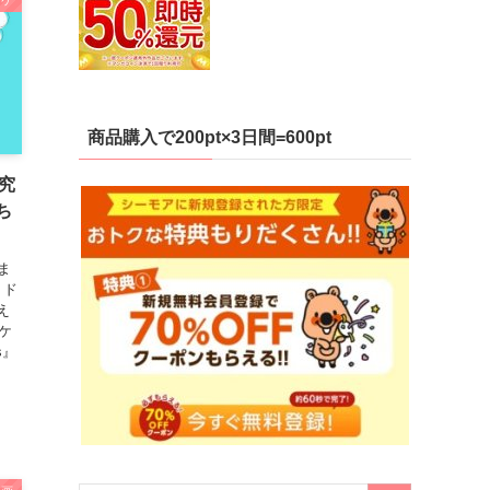
ッケ
商品購入で200pt×3日間=600pt
究
ち
ま
、ド
え
ケ
s』