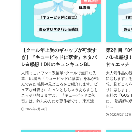
BL漫画
【クール年上受のギャップが可愛す
第2作目『
ぎ】『キューピッドに落雷』ネタバ
バレ&感想
レ&感想！DKのキュンキュンBL
甘々エッチ
人懐っこいワンコ系後輩×クールで無口な先
大人気作品の続
輩、BL漫画『キューピッドに落雷』を私が読
に恋します』
んでみた感想や見どころをご紹介します。ピ
想、見どころを
ュアな可愛さにキュンとしちゃうあらすじも
りに恋します
こっそり教えますよ。 『キューピッドに落
王社の『GUSH
雷』は、鈴丸みんたが原作者です。東京漫...
た。 塾講師の
巨...
2022年2月24日
2022年2月17日