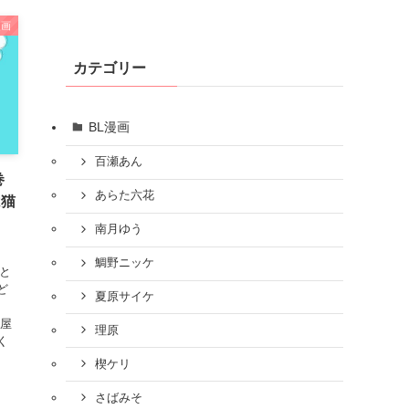
漫画
カテゴリー
BL漫画
百瀬あん
巻
あらた六花
は猫
南月ゆう
鯛野ニッケ
と
ど
夏原サイケ
晴屋
理原
く
楔ケリ
さばみそ