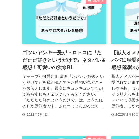
BL漫画
ゴツいヤンキー受がトロトロに『た
【獣人オメ
だただ好きというだけで』ネタバレ&
パパに溺愛
感想！可愛いの洪水BL
感想|溺愛×
ギャップが可愛いBL漫画『ただただ好きとい
獣人オメガバー
うだけで』を私が読んでみた感想や見どころ
愛されていま
をお伝えします。最高にキュンキュンするの
じや感想、ほ
であらすじもチェックしてみてください。
ッツリえっちま
『ただただ好きというだけで』は、ときたほ
ミパパに溺愛
のじが原作者です。ふゅーじょんぷろだく...
原作者、にかわ
2022年3月4日
2022年2月28日