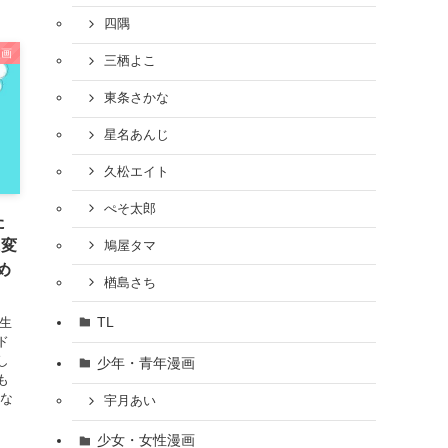
四隅
漫画
三栖よこ
東条さかな
星名あんじ
久松エイト
ぺそ太郎
た
に変
鳩屋タマ
め
楢島さち
TL
生
ド
し
少年・青年漫画
も
熟な
宇月あい
少女・女性漫画