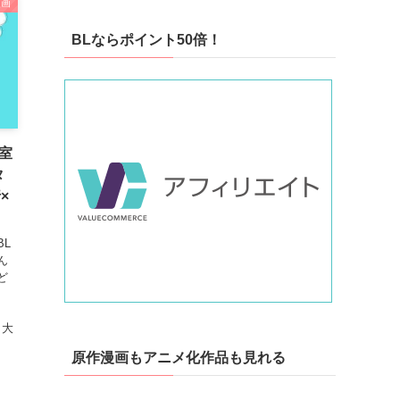
漫画
BLならポイント50倍！
室
タ
×
L
ん
ど
』
 大
原作漫画もアニメ化作品も見れる