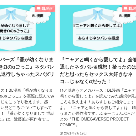
BL漫画
BL
ガバーズ『番が幼くなりま
『ニャアと鳴くから愛してよ』全
きΩのαごっこ』ネタバレ
通したネタバレ&感想！拾ったの
児退行しちゃったスパダリ
だと思ったらセックス大好きなネ
す
コ…じゃなくαだった！
ス！BL漫画『番が幼くなりま
ひと味違うオメガバース！BL漫画『ニャア
Ωのαごっこ』を実際に読んでみ
鳴くから愛してよ』を読んでみた感想や見
すじをこっそり教えます。感
ころを教えます！あらすじもご紹介します
ない見どころについてもすべて
よ。 『ニャアと鳴くから愛してよ』は、
！ 『番が幼くなりまして 世話
うまこが原作者です。ふゅーじょんぷろだ
こ』は、近藤旭が原作者で...
との『THE OMEGAVERSE PROJECT
COMICS』...
2021年7月19日