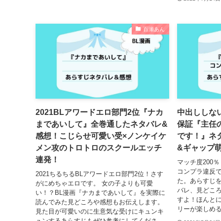
百瀬あん
2021BLアワードエロ部門2位『ナカ
中出ししな
まであいして』全巻通したネタバレ&
保証『主任
感想！こじらせ可愛い受×ノンケイケ
です！』ネ
メン攻のトロトロのスクールエッチ
&ギャップ
連発！
マッチ度200
コンプラ違反
2021ちるちるBLアワードエロ部門2位！さす
た。あらすじ
がにめちゃエロです。 女の子よりも可愛
バレ、見どこ
い！？BL漫画『ナカまであいして』を実際に
すよ！ほんと
読んでみた見どころや感想もお伝えします。
リーが楽しめるB
見た目が可愛いのに生意気な受けにキュンキ
ュンするあらすじもぜひ参考にしてくださ