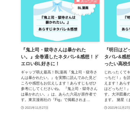
あらた六花
『鬼上司・獄寺さんは暴かれた
『明日はど
い。』全巻通したネタバレ&感想！ド
タバレ&感
エロいBL好きに！
ったい高校
ギャップ萌え最高！BL漫画『鬼上司・獄寺さ
じれったくてキ
んは暴かれたい。』を実際に読んでみた見ど
っちだ！』を
ころや感想もお伝えします！あらすじもぜひ
えます！あらす
参考にしてくださいね。 『鬼上司・獄寺さん
はどっちだ！
は暴かれたい。』は、あらた六花が原作者で
す。大洋図書の『
す。東京漫画社の『Fig』で掲載されま...
ます。 黛星（ま
2021年11月27日
2021年11月27