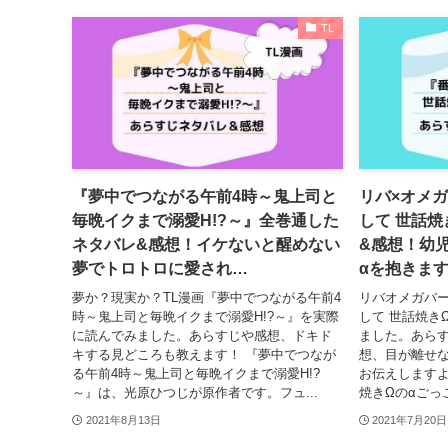
TL
『夢中でつながる午前4時～鬼上司と
リバ×オメ
毎晩イクまで溺愛H!?～』全巻通した
して 世話焼
ネタバレ&感想！イケないと醒めない
&感想！幼
夢でトロトロに愛され…
αを抱きま
夢か？現実か？TL漫画『夢中でつながる午前4
リバオメガバー
時～鬼上司と毎晩イクまで溺愛H!?～』を実際
して 世話焼き
に読んでみました。あらすじや感想、ドキド
ました。あら
キする見どころも教えます！ 『夢中でつなが
想、目が離せ
る午前4時～鬼上司と毎晩イクまで溺愛H!?
お伝えしますよ
～』は、光原ひつじが原作者です。フュ...
焼きΩのαごっ
2021年8月13日
2021年7月20日