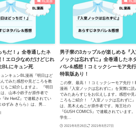
BL漫画
BL
っちだ！』全巻通したネ
男子寮の3カップルが楽しめる『入
想！エロ少なめだけどじれ
ノックは忘れずに』全巻通したネ
生BLにキュン死
バレ&感想！コミックシーモア先行
特装版あり！
ュンキュンBL漫画『明日はど
読んでみた感想や見どころを教
この寮、最高！！コミックシーモア先行！B
じもご紹介しますよ。 『明日
漫画『入室ノックは忘れずに』を実際に読
』は、山本小鉄子が原作者で
でみたあらすじをお伝えします。感想や見
ihr HertZ』で連載されてい
ころもご紹介！ 『入室ノックは忘れずに
ゆずみ きらら）は、男...
は、黒木えぬこが原作者です。海王社の
『GUSH COMICS』で連載されています。
日
学生...
2021年8月26日
2021年8月27日