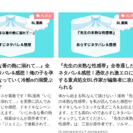
BL漫画
BL
な番の熱に溺れて…』全
『先生の未熟な性感帯』全巻通し
タバレ&感想！俺の子を孕
ネタバレ&感想！憑依され激エロ
なっていく冷酷αの溺愛ぶ
する童貞処女BL作家が編集者に攻
す
られる
スが素敵です！BL漫画『いじ
体から始まるBLなんて描けない！漫画『先
に溺れて…』を実際に読んでみ
の未熟な性感帯』を私が読んでみた感想や
すじや感想、ドキドキなシーン
キドキしちゃうエッチな見どころをお伝え
えます。 『いじわるな番の熱
ます。とても面白いのであらすじネタバレ
は、桜庭ゆりんが原作者です。
チェックしてみてください。 『先生の未
『ジェミニ』で連載されて...
性感帯』は、三並が原作者です。ソルマ...
2021年6月2日
2022年4月5日