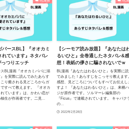
BL漫画
BL
ガバースBL】『オオカミ
【シーモア読み放題】『あなたは
されています』ネタバレ
るいひと』全巻通したネタバレ&
がっつりエッチ
想！表紙の儚さに騙されないでｗ
スBL漫画『オオカミパパに溺
BL漫画『あなたはわるいひと』を実際に読
す』を実際に読んでみたあらす
でみました！あらすじをこっそり教えます
っこり癒される見どころからガ
感想、見どころについてもすべてお伝えし
ですべて教えます。 『オオカ
すよ！ 『あなたはわるいひと』は、来栖
されています』は、かわい恋が
ジが原作者です。ソルマーレ編集部の
柚生が作画者です。二見...
『Ficus』で連載されています。 キャバク
の...
2022年2月28日