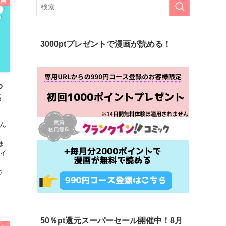
漫画
3000ptプレゼントで漫画が読める！
わ
感
ん
。
ま
ハイ
ラ
50％pt還元スーパーセール開催中！8月