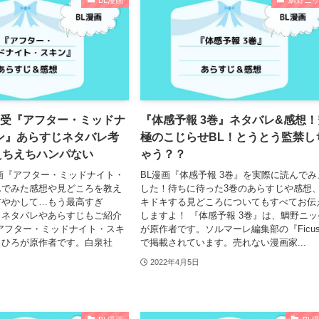
BL漫画
鯛野ニ
司受『アフター・ミッドナ
『体感予報 3巻』ネタバレ&感想！
ン』あらすじネタバレ考
極のこじらせBL！とうとう監禁し
えちえちハンパない
ゃう？？
画『アフター・ミッドナイト・
BL漫画『体感予報 3巻』を実際に読んでみ
んでみた感想や見どころを教え
した！待ちに待った3巻のあらすじや感想
甘やかして…もう最高すぎ
キドキする見どころについてもすべてお伝
とネタバレやあらすじもご紹介
しますよ！ 『体感予報 3巻』は、鯛野ニッ
アフター・ミッドナイト・スキ
が原作者です。ソルマーレ編集部の『Ficu
まひろが原作者です。白泉社
で掲載されています。売れない漫画家...
2022年4月5日