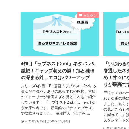
南月ゆう
4作目『ラブネスト2nd』ネタバレ&
『いじわる
感想！ギャップ萌えの嵐！旭と穂積
巻通したネ
の深まる絆…エロはパワーアップ
め！甘々に
りが最高で
シリーズ4作目！BL漫画『ラブネスト2nd』を
読んだネタバレありのあらすじや感想、重め
王道オメガバー
のストーリーが最高すぎる見どころもご紹介
わるな番の熱
しています！ 『ラブネスト2nd』は、南月ゆ
ました。あら
うが原作者です。新書館の『ディアプラス』
の見どころも教
で掲載されました。 穂積匡人（ほずみ ...
に溺れて…』
スタンダードの
2021年7月19日
2022年3月4日
2021年7月14日