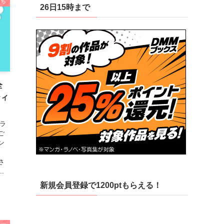
さち
26日15時まで
全
ティ
ラ
ご
ン
さ
.
新規会員登録で1200ptもらえる！