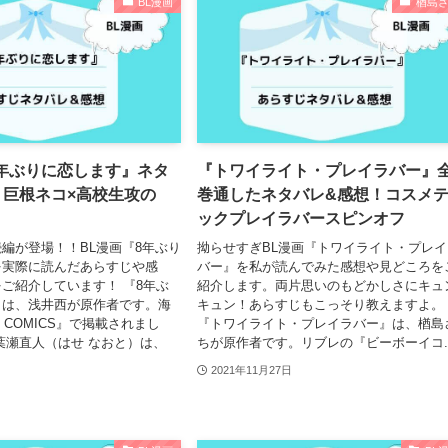
BL漫画
楢島
8年ぶりに恋します』ネタ
『トワイライト・プレイラバー』
！巨根ネコ×高校生攻の
巻通したネタバレ&感想！コスメ
ックプレイラバースピンオフ
編が登場！！BL漫画『8年ぶり
拗らせすぎBL漫画『トワイライト・プレイ
を実際に読んだあらすじや感
バー』を私が読んでみた感想や見どころを
ご紹介しています！ 『8年ぶ
紹介します。両片思いのもどかしさにキュ
』は、浅井西が原作者です。海
キュン！あらすじもこっそり教えますよ。
 COMICS』で掲載されまし
『トワイライト・プレイラバー』は、楢島
葉瀬直人（はせ なおと）は、
ちが原作者です。リブレの『ビーボーイコ..
2021年11月27日