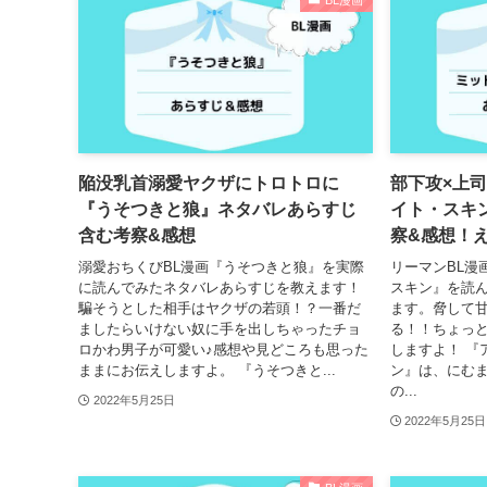
BL漫画
陥没乳首溺愛ヤクザにトロトロに
部下攻×上
『うそつきと狼』ネタバレあらすじ
イト・スキ
含む考察&感想
察&感想！
溺愛おちくびBL漫画『うそつきと狼』を実際
リーマンBL漫
に読んでみたネタバレあらすじを教えます！
スキン』を読
騙そうとした相手はヤクザの若頭！？一番だ
ます。脅して
ましたらいけない奴に手を出しちゃったチョ
る！！ちょっ
ロかわ男子が可愛い♪感想や見どころも思った
しますよ！ 『
ままにお伝えしますよ。 『うそつきと...
ン』は、にむ
の...
2022年5月25日
2022年5月25日